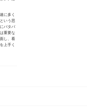
速に多く
という思
にバタバ
は重要な
面し、看
を上手く