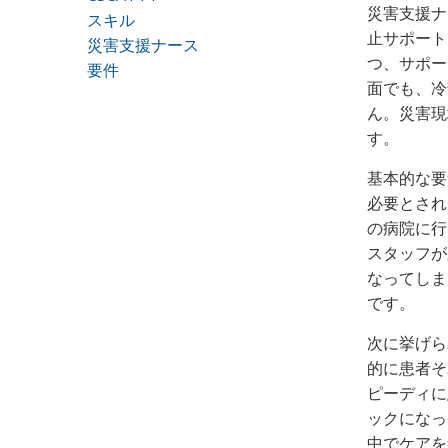
災害支援ナ
スキル
止サポート
災害支援ナース
つ、サポー
要件
面でも、冷
ん。災害現
す。
基本的な要
必要とされ
の病院に行
スタッフが
なってしま
です。
次に挙げら
的に患者そ
ピーディに
ックになっ
中でケアを