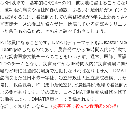
ら3日以降で、基本的に3泊4日の間、被災地に留まることにな
、被災地の病院や福祉関係の施設、あるいは避難所がメインで
に登録するには、看護師としての実務経験が5年以上必要とさ
害支援ナースの養成研修を受け、所属している病院やクリニッ
った条件もあるため、きちんと調べておきましょう。
AT隊員になることです。DMAT(ディーマット)はDisaster Medi
ance Teamを略したものであり、災害発生から48時間以内に活動
んだ災害医療支援チームのことをいいます。通常、医師、看護
1つのチームとなり、災害発生から48時間以内に災害現場に向
場など時には過酷な場所で活動しなければなりません。DMA
点病院または日本赤十字社、独立行政法人国立病院機構、また
職し、救命救急、ICU(集中治療室)など急性期の現場で看護師
む必要があります。そのほか、日本DMAT隊員養成研修を修
労働省によってDMAT隊員として登録されます。
を詳しく知りたいなら…《
災害医療で役立つ看護師の心得
》