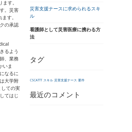
ります。
災害支援ナースに求められるスキ
す。災害
ル
れます。
クの承認
看護師として災害医療に携わる方
法
cal
できるよう
師、業務
タグ
かいま
Tになるに
は大学附
CSCATTT
スキル
災害支援ナース
要件
としての実
最近のコメント
了してはじ